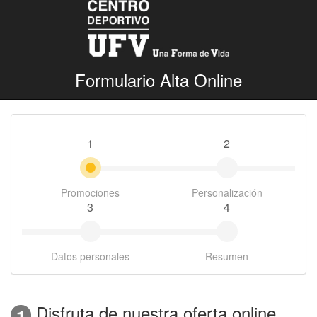
Formulario Alta Online
1
2
Promociones
Personalización
3
4
Datos personales
Resumen
Disfruta de nuestra oferta online
1